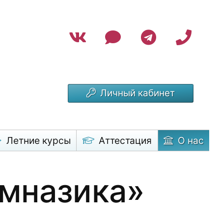
Личный кабинет
Летние курсы
Аттестация
О нас
имназика»