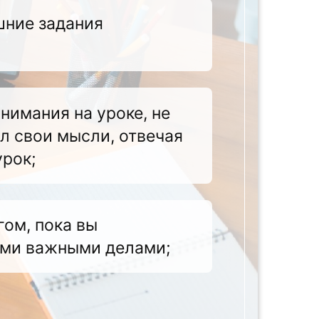
шние задания
нимания на уроке, не
л свои мысли, отвечая
урок;
гом, пока вы
ими важными делами;