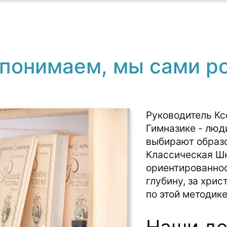
понимаем, мы сами р
Руководитель Кс
Гимназике - люд
выбирают образ
Классическая Ш
ориентированнос
глубину, за хри
по этой методике
Наши де