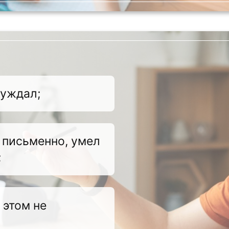
суждал;
и письменно, умел
;
 этом не