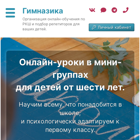
Гимназика
Организация онлайн-обучения по
РКШ и
подбор репетиторов для
Личный кабинет
ваших детей.
Онлайн-уроки в мини-
группах
для детей от шести лет.
Научим всему, что понадобится в
школе,
и психологически адаптируем к
первому классу.