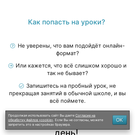
Как попасть на уроки?
Не уверены, что вам подойдёт онлайн-
формат?
Или кажется, что всё слишком хорошо и
так не бывает?
Запишитесь на пробный урок, не
прекращая занятий в обычной школе, и вы
всё поймете.
Продолжая использовать сайт Вы даете
Согласие на
Приходите на пробный
OK
обработку файлов «cookie»
. Если Вы не согласны, можете
запретить это в настройках браузера.
день!